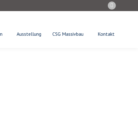
Instagram
page
opens
in
n
Ausstellung
CSG Massivbau
Kontakt
new
window