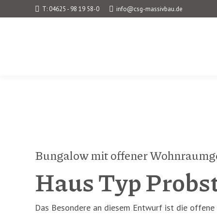
T: 04625 - 98 19 58-0
info@csg-massivbau.de
Bungalow mit offener Wohnraumg
Haus Typ Probs
Das Besondere an diesem Entwurf ist die offene 