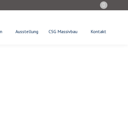
Instagram
page
opens
in
n
Ausstellung
CSG Massivbau
Kontakt
new
window