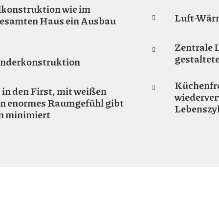
hlkonstruktion wie im
Luft-Wärm
 gesamten Haus ein Ausbau
Zentrale 
gestaltet
binderkonstruktion
Küchenfro
in den First, mit weißen
wiederver
ein enormes Raumgefühl gibt
Lebenszy
n minimiert